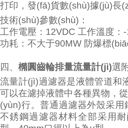
打印，發(fā)貨數(shù)據(jù)長(z
技術(shù)參數(shù)：
工作電壓：12VDC 工作溫度：-1
功耗：不大于90MW 防爆標(biāo)
四、
橢圓齒輪排量流量計(jì)
選附
流量計(jì)過濾器是液體管道和液體流量
可以在濾掉液體中各種異物，從
(yùn)行。普通過濾器外殼采用鑄鐵
不銹鋼過濾器材料全部采用耐酸