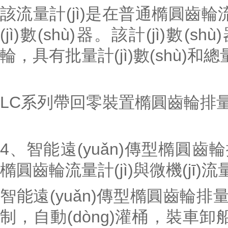
該流量計(jì)是在普通橢圓齒輪流
(jì)數(shù)器。該計(jì)數(sh
輪，具有批量計(jì)數(shù)
LC系列帶回零裝置橢圓齒輪排量流
4、智能遠(yuǎn)傳型橢圓齒
橢圓齒輪流量計(jì)與微機(jī
智能遠(yuǎn)傳型橢圓齒輪排量流量
制，自動(dòng)灌桶，裝車卸船