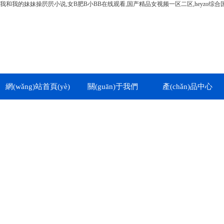
我和我的妹妹操屄屄小说,女B肥B小BB在线观看,国产精品女视频一区二区,heyzo综合
網(wǎng)站首頁(yè)
關(guān)于我們
產(chǎn)品中心