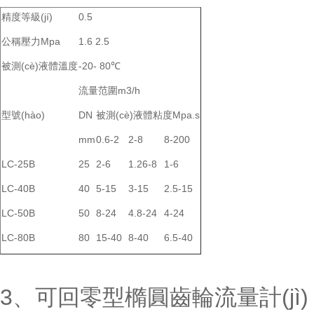
精度等級(jí)
0.5
公稱壓力Mpa
1.6 2.5
被測(cè)液體溫度
-20- 80℃
流量范圍m3/h
型號(hào)
DN
被測(cè)液體粘度Mpa.s
mm
0.6-2
2-8
8-200
LC-25B
25
2-6
1.26-8
1-6
LC-40B
40
5-15
3-15
2.5-15
LC-50B
50
8-24
4.8-24
4-24
LC-80B
80
15-40
8-40
6.5-40
3、可回零型橢圓齒輪流量計(jì)