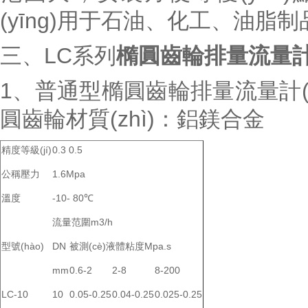
(yīng)用于石油、化工、油脂
三、LC系列
橢圓齒輪排量流量計(j
1、普通型橢圓齒輪排量流量計(jì
圓齒輪材質(zhì)：鋁鎂合金
精度等級(jí)
0.3 0.5
公稱壓力
1.6Mpa
溫度
-10- 80℃
流量范圍m3/h
型號(hào)
DN
被測(cè)液體粘度Mpa.s
mm
0.6-2
2-8
8-200
LC-10
10
0.05-0.25
0.04-0.25
0.025-0.25