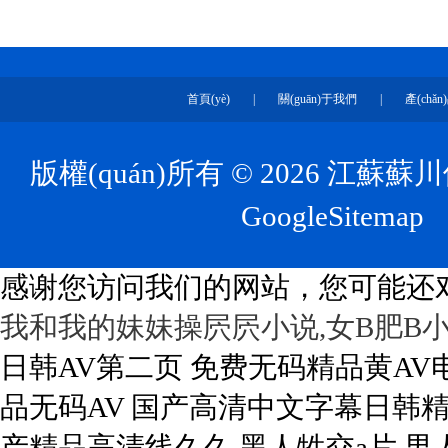
首頁(yè)
|
關(guān)于我們
|
產(chǎ
版權(quán)所有 © 2026 江蘇
GoogleSitemap
技
感谢您访问我们的网站，您可能还
我和我的妹妹操屄屄小说,女B肥B小
日韩AV第二页 免费无码精品黄AV电影 亚洲加勒比少妇无码av 欧美成人小视频 色多多性虎精品无码AV 国产高清中文字幕日韩精品 久久久久久91久久久久 怡红院A∨人人爰人人爽 亚洲国产精品高清线久久 黑人牲交a片 男人叉女人视频 午夜精品久久久久久久天堂 日本久草三级片 乱人伦人妻精品一区二区 天天综合网永久入口红桃 漂亮人妻被公日日躁全集 国内无遮码无码的免费av av羞羞av漫画在线观看 av综合女生片在线观看 女生阴道视频免费看网站 亚洲一区二区精品在线观看 性欧美极品XXXX另类 国av亚洲精品久久久久久 少妇小树林野战a片 日本午夜精品视频在线观看 亚洲另类激情综合偷自拍图 大屁股videoshd 亚洲精品一区二区玖玖爱 免费的污污的网站在线观看 97免费在线视频资源站 日韩精品无码免费一区二区三区 国产成人无av在线播放 在线免费AV嗯嗯啊啊啊 人人插人人插人人插人人插 亚洲 欧美 成人 动漫 三年片免费大全国语 久久久精品免费免费高清 人妻少妇征服沉沦 做爰性视频免费观看视频网 国内成人自拍小视频网站 日韩午夜精品视频一区二区 男嫖妓老熟女上位猛操逼 久久av 一区二区三区 美女与男人黄色操逼网站 欧美精品99久久久久久人 三级在线的特黄视频网站 亚洲一区二区三区app 欧美亚洲另类热视频一区 白嫩的麻麻下面好紧 亚洲 欧洲 日韩 精品 成人午夜做爰高潮片免费 男操女插插插痛免费下载 国产一区二区三区四区久久 天天综合亚洲色在线精品 婷婷大香蕉97精品在线 男人插进女人阴道真人片 哪些网站看黄色性爱视频 色噜噜狠狠网站狠狠爱欧美 女人和公豬交内谢 马屌插进女人逼内无遮挡 男生插入女生阴道的视频 男人使劲操女人视频白浆 操女孩子的大逼 3p艹嗯嗯啊啊 W永久939W乳液66 国产高清自偷自在线观看 美女被鸡吧操逼 天天综合天天综合色在线 插美女老师阴道在线马同 午夜激情福利在线免费看 国产大鸡巴操逼 初爱视频教程大全免费观看 漫画男生舔女生私密部位 美女裸体扒开屁股桶到爽 亚洲乱码中文字幕一区l 国产刺激国产精品国产二区 欧美日韩视费观看视频 国产又黄又湿又刺激网站 久久精品国产亚洲av高潮 天天躁夜夜躁狠狠躁图片 8x8淫库网站永远免费 久久久久久久久久热视频 亚洲av专区一区二区三区 hentai在线视频国产 色吊丝永久在线观看最新 男人插女人骚视频988 av在线亚洲男人的天堂 白白色成人在线 牲交a欧美牲交aⅴ免费一日韩 久久伊人精品一区二区三区 国产精品一区二区一区二区 欧美一区二区三区成人片在线 好大好粗好紧好想射视频 久久婷婷国产综合精品青草 亚洲一区二区精品在线观看 亚洲精品国产乱码不卡99 我玩弄美艳馊子高潮 久热这里只有精品视频6 午夜视频久久久一区二区 777午夜精品免费视频 操中年妇女的黑毛绒绒逼 色老二精品视频在线观看 最近日韩精品这里最精品 欧美大肥婆大肥bbbbb aaa在线观看高清免费 大鸡巴插入骚逼射精网站 亚洲天堂电影一区二区三区 国产888视频在线观看 成人免费a级毛片天天看 亚洲av一级片在线观看 男生把女生靠到爽的视频 久热久热精品视频在线观看 骚货爱扣逼视频 中文乱码字幕一区二区三区 av嫩草影院网 色婷婷开心五月六月丁香色 欧美xxxx×黑人性爽 精品国产免费久久久久久 操的老逼爽歪歪 中国无码人妻丰满熟妇啪啪软件 国产精品热久久无码AV 男人跟女人操黄片儿操逼 亚洲色无码专区一区 蜜桃又黄又粗又爽av免 亚洲日本欧美日韩中文字幕 日韩欧美中文字幕精品 老外大干白虎女 国产一区二区三区 91 99久久精品美女高潮喷水 插入阴道使劲插高潮视频 日本一二三区在线观看视频 打扑克又疼又叫亚洲啪啪 观看国产色欲色www 亚洲欧美综合久久久久久 久久九九99九九99精品 国内成人自拍小视频网站 人人爽人妻少妇女夜夜狠 大jb艹我的逼 欧美,国产一区二区三区 男人叉女人视频 喝醉漂亮人妻被强了中字 国产999热这里只有精品 久久久久久久久久久99 大香蕉日韩经典在线观看 国产无遮挡又污又黄又爽 巨熟乳波霸若妻在线播放 国产精品爽爽久久久久久 性一交一无一伦一精一品 亚洲熟妇丝裤乱又伦AV 色综合久久久无码中文字幕 网友自拍第一页 久久精品aⅴ无码中文字 中文字幕东京热视频精品 午夜欧美日韩精品一区二区 天天干夜夜拍天天操天天射 日韩av精品一区二区三区 爆艹小嫩逼里面 美女与野兽图片真人唯美 日韩一中文字幕在线视频 操逼舔小穴电影 久热这里只有精品视频6 裸体舞蹈xxxx裸体视频 精品一二三区久久aaa片 欧美日韩v在线观看不卡 аⅴ的天堂网最新版在线 黄色片在哪里看中文字幕 大鸡吧使劲操我骚逼视频 一本到在线观看免费收看 色情久久久av熟女人妻网站 国产猛烈高潮喊叫视频 宅男噜噜噜66在线观看 骚逼视频操喷水 大鸡巴插进骚妇女同事逼 H罩杯黑丝美女爆乳自慰 米奇777狠狠欧美三区 1000部精品久久久久久 国产精品天干天干在线观 尿色发红是什么原因引起的 少妇av春色 国产sp调教打屁股视频网站 avwuyesaobi 久久久久久91 亚洲尤物极品天堂久久久 久久久精品人妻一区二区三区 99国精产品一区二区三区a片 性做久久久久久免费观看 亲女禁h啪啪 色婷婷狠狠久久综合五月 日本搞鸡操逼视频aaa 日韩精品久久久久一区二区 大机巴橾大逼真人棵体视 久久九久久久九久久久久 欧美成人www免费全部网站 大粗黑鸡巴流水插逼视频 新疆地区92号汽油价格 国产成人综合日韩精品无 二十不惑最后一集在线观看 啪啪啪高潮流水无码观看 国产成人三级片在线播放 69堂成人精品免费视频 中文字幕精品久久久久久 啊啊啊操死我了骚逼视频 同房后两天有黄色分泌物 国产精品亚av三区1页 欧美另类精品xxxx99 亚洲国产精品久久久久婷婷老年 看男生插女生下面的网站 粉嫩小缝口太窄了进不去 99er视频在线免费观看 女生bb湿湿求艹 视频 120秒试看无码体验区 99久久九九免费热视频 社保交满15年有多少钱 成人做受120视频试看 欧美永久精品免费nba 国产三级精品三级在线专1 曰曰摸夜夜添夜夜添高潮出水 亚洲第无码av无码专区 马屌插进女人逼内无遮挡 日本人与黑人牲交交免费 av综合女生片在线观看 精品无码一区二区三区av 口国产成人高清在线播放 999国内精品永久免费 啊啊啊在线免费视频网站 为了怀孕的人妻中文字幕 久久老熟女一区二区福利 国产乱色熟女一二三四区 变态另类无码中文字幕 艹少妇视频在线免费观看 日日摸夜夜做肉肉射人色 一个人在线观看的www 极品无码人妻巨屁股系列 亚洲中文字幕无码日韩 中文字幕无码日韩中文字幕 精品一区二区三区长筒靴 日本阿v片一区二区三区 大陆熟妇丰满多毛xxxx 女人18毛片a级毛片免费视频 亚洲av一级片在线观看 国产精品久久国产精品99 宅男影视色一区二区三区 强奸乱伦老女人激情视频 亚洲欧美日韩成人综合一区 激情综合色五月丁香六月亚洲 哪个网站可以看黄色av 肉体裸交137大胆摄影 大奶少妇白虎高潮流视频 91精品国产手机在线版 无内丝袜自慰喷水老熟女 日本美人妻中文字幕在线 窃听风云2手机在线观看 久一最熱門最齊全的電影 打扑克又疼又叫亚洲啪啪 日姑娘大逼视频 大鸡巴塞满女生逼 视频 v11av在线视频成人 中国屄展示直播se视频 欧洲久久久精品免费无码 人人做天天爱夜夜爽 天堂网AV无码一区二区 日本人妻被公侵犯中文字幕 小泽玛利亚家庭教师在线 俄罗斯一区二区在线视频 日本口工无翼彩全彩漫画男男 成人啊嗯嗯视频 亚洲成a人影院在线观看 日韩 中文字幕 欧美精品 国产在线精品一区二区 日本女人日逼逼 亚洲天堂2017无码 久久久久久久久久久99 色综合久久88 五月天激情无碼av在线 亚洲无线一二三四区手机 久久精品国产亚洲av蜜色 色呦呦亚洲一区二区三区 久久久久久中文字幕伦理 中文无码久久精品 不卡一区二区三区av电影 久久久国产动态秒拍福利 亚洲精品国产第一综99久久 哈好舒服哈好不要的视频 欧美大几巴操逼 欧美牲交a欧美牲交aⅴ久久 美女阴部无遮掩被艹视频 亚洲 综合 视频 免费 国产精品成人久久久免费 国产护士av美腿丝袜美腿 白带有黄色是什么原因呢 日韩一区二区在线免费看 亚洲码与欧洲码区别入口 国产精品久久久永久观看 999精品国产一二三区 jizz日本 无码区a∨视频 成h动漫无码网站 久久99这里精品8国产 嗯啊哈好大鸡八网站涩涩 国产888视频在线观看 末成年女av片一区二区 精品人妻一区二区三区浪潮在线 一级毛片特级毛片免费的 国产原创精品 正在播放 男生操女生视频在线观看 十八禁啪啪污污网站免费 自拍偷拍亚洲激情欧美激情 久久久久无码精品国产a 大黑鸡巴操女人大黑逼操 国产农村成人AA级毛片 8x8淫库网站永远免费 黑种人玩女人BB浪逼女 无码人妻一区二区三区av 学长让我夹震蛋自慰给他看 国产人妻一区二区三区久 国产露出操B的视频网站 新农夫成人精品一区二区 小骚逼想要大鸡巴h视频 亚洲孕天码区二区三区久久 人妻中字幕出轨中文字幕 69堂成人精品免费视频 天天夜i