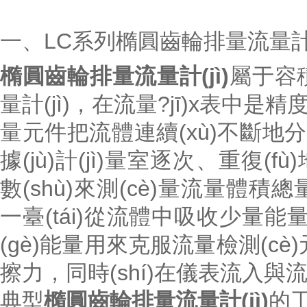
一、LC系列橢圓齒輪排量流量計
橢圓齒輪排量流量計(jì)
屬于容積
量計(jì)，在流量?jī)x表中是精
量元件把流體連續(xù)不斷地分割成
據(jù)計(jì)量室逐次、重
數(shù)來測(cè)量流量體積總
一臺(tái)從流體中吸收少量能量的水
(gè)能量用來克服流量檢測(cè)元
擦力，同時(shí)在儀表流入與流
典型
橢圓齒輪排量流量計(jì)
的