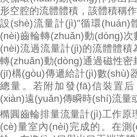
形空腔的流體體積，該體積稱作流
設(shè)流量計(jì)"循環(hu
(nèi)齒輪轉(zhuǎn)動(dòng
(nèi)流過流量計(jì)的流體
轉(zhuǎn)動(dòng)通過磁性密
(jī)構(gòu)傳遞給計(jì)數(sh
總量。若附加發(fā)信裝置后
(xiàn)遠(yuǎn)傳瞬時(shí
橢圓齒輪排量流量計(jì)工作原
(cè)量室內(nèi)完成的。在測