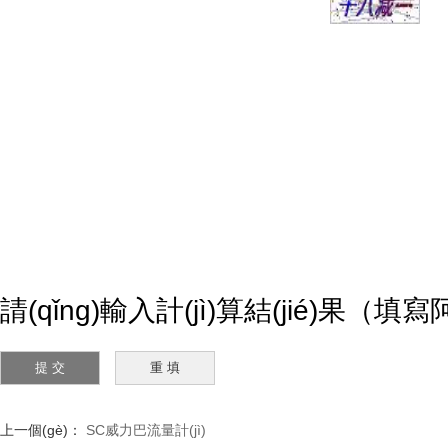
請(qǐng)輸入計(jì)算結(jié)果（填
上一個(gè)：
SC威力巴流量計(jì)