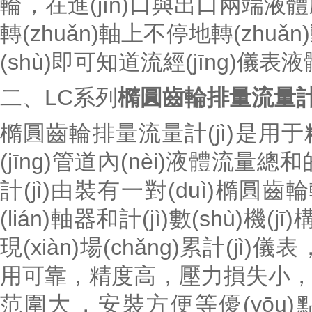
輪，在進(jìn)口與出口兩端液
轉(zhuǎn)軸上不停地轉(zhuǎn)動(
(shù)即可知道流經(jīng)儀表液體
二、LC系列
橢圓齒輪排量流量計(j
橢圓齒輪排量流量計(jì)是用于精
(jīng)管道內(nèi)液體流量總和
計(jì)由裝有一對(duì)橢圓齒輪
(lián)軸器和計(jì)數(shù)機(jī
現(xiàn)場(chǎng)累計(jì)儀表
用可靠，精度高，壓力損失小
范圍大，安裝方便等優(yōu)點(d