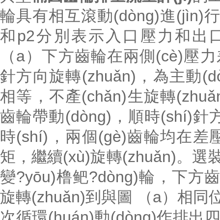
輪具有相互滾動(dòng)進(jìn
和p2分別表示入口壓力和出口壓力
（a）下方齒輪在兩側(cè)壓力差
針方向旋轉(zhuǎn)，為主動
相等，不產(chǎn)生旋轉(zhuǎ
齒輪帶動(dòng)，順時(sh
時(shí)，兩個(gè)齒輪均在差壓
矩，繼續(xù)旋轉(zhuǎn)
變?yōu)橹鲃?dòng)輪，
旋轉(zhuǎn)到與圖 （a）相同位置
次循環(huán)動(dòng)作